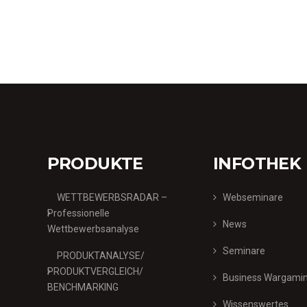
PRODUKTE
INFOTHEK
WETTBEWERBSRADAR –
Webseminare
Professionelle
News
Wettbewerbsanalyse
Seminare
PRODUKTANALYSE/
PRODUKTVERGLEICH/
Business Wargami
BENCHMARKING
Wissenswertes