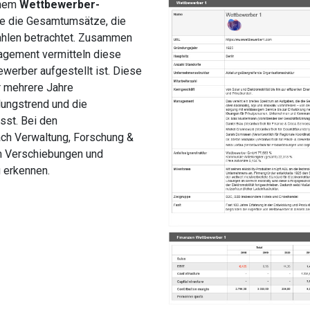
inem
Wettbewerber-
ie die Gesamtumsätze, die
ahlen betrachtet. Zusammen
agement vermitteln diese
ewerber aufgestellt ist. Diese
r mehrere Jahre
lungstrend und die
sst. Bei den
ach Verwaltung, Forschung &
um Verschiebungen und
 erkennen.