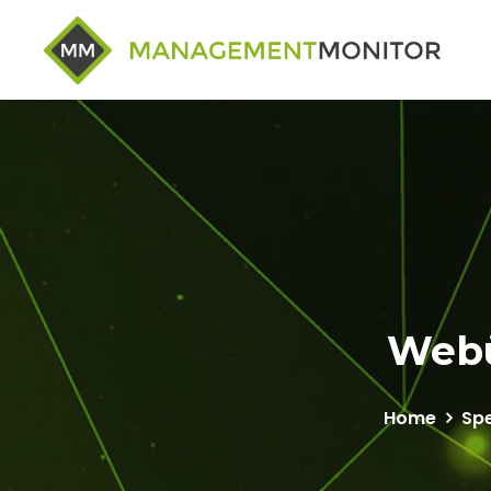
Webü
Home
Sp