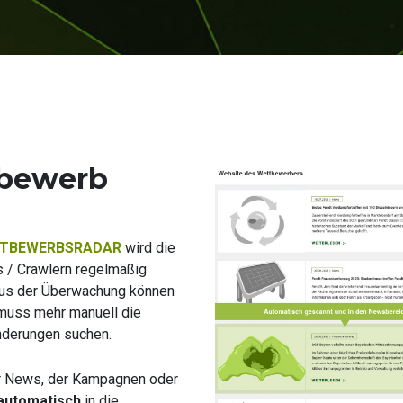
tbewerb
TBEWERBSRADAR
wird die
 / Crawlern regelmäßig
mus der Überwachung können
d muss mehr manuell die
nderungen suchen.
er News, der Kampagnen oder
automatisch
in die