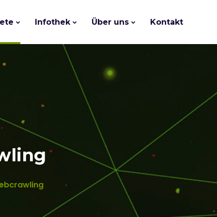
ete
Infothek
Über uns
Kontakt
wling
ebcrawling