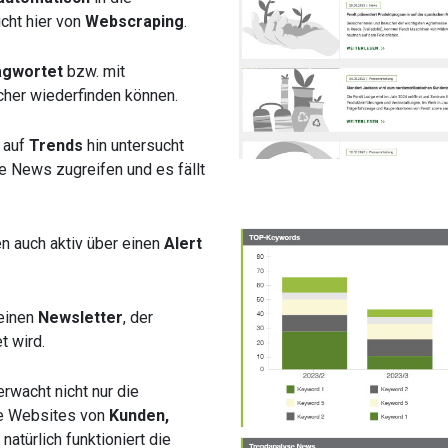
ht hier von
Webscraping
.
agwortet
bzw. mit
cher wiederfinden können.
 auf
Trends
hin untersucht
e News zugreifen und es fällt
n auch aktiv über einen
Alert
 einen
Newsletter
, der
t wird.
rwacht nicht nur die
ie Websites von
Kunden,
atürlich funktioniert die